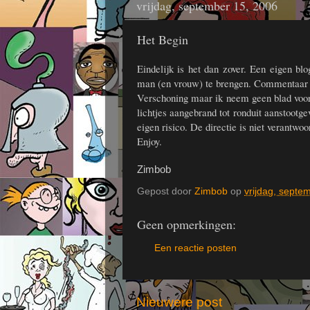
vrijdag, september 15, 2006
Het Begin
Eindelijk is het dan zover. Een eigen bl
man (en vrouw) te brengen. Commentaar i
Verschoning maar ik neem geen blad voor
lichtjes aangebrand tot ronduit aanstootge
eigen risico. De directie is niet verantwoo
Enjoy.
Zimbob
Gepost door
Zimbob
op
vrijdag, septe
Geen opmerkingen:
Een reactie posten
Nieuwere post