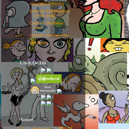
copyrightverklaring
Cartoon: Expectations
of the small
Cartoon: De kleine
Adolf
Cartoon: transgender
Het Begin
Click Or Die:
Sorted
absurd
2D
(1)
aartsbisschop
(1)