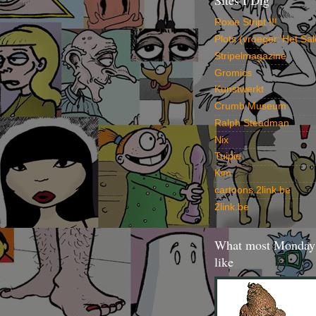
Sites I Dig
Roxie Stript !!!
Plots (vroeger:'Het Sal
Stripelmagazine
Gromics
Kunstwerkt
Crumb Museum
Ralph Steadman
Nix
Tuipie
Kim
cartoons.2link.be
2link.be
What most Mondays
like