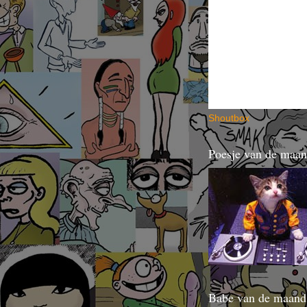
Shout
bo
x
Poesje van de maa
Babe van de maand