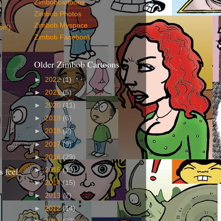
Zimbobcartoons
Zimbob Photos
Zimbob Myspace
on')
Zimbob Facebook
Older Zimbob Cartoons
►
2022
(1)
►
2021
(5)
►
2020
(11)
►
2019
(6)
►
2018
(2)
►
2017
(9)
►
2016
(29)
 feel
►
2015
(19)
►
2014
(15)
►
2013
(7)
►
2012
(14)