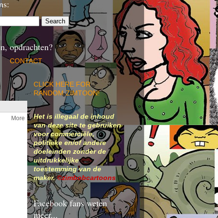
ns:
n, opdrachten?
CONTACT
CLICK HERE FOR
RANDOM ZIMTOON!
Het is illegaal de inhoud
van deze site te gebruiken
voor commerciële,
politieke en/of andere
doeleinden zonder de
uitdrukkelijke
toestemming van de
maker.
©zimbobcartoons
Facebook fans weten
meer...