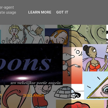
ser-agent
rate usage
LEARN MORE
GOT IT
NTACT
DISCLAIMER