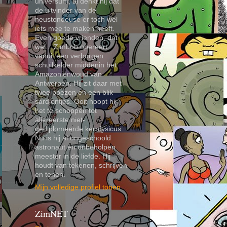
universum, al denkt hij dat
de uitvinder van de
neustondeuse er toch wel
iets mee te maken heeft.
Even goede vrienden, dat
wel... Zimbob opereert
vanuit een verborgen
schuilkelder middenin het
Amazoniënwoud van
Antwerpen. Hij zit daar met
twee poezen en een blik
sardientjes. Ooit hoopt hij
het te schoppen tot
allereerste niet-
gediplomeerde kernfysicus.
Nu is hij al ongeschoold
astronaut en onbeholpen
meester in de liefde. Hij
houdt van tekenen, schrijven
en tenen.
Mijn volledige profiel tonen
ZimNET