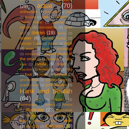
actua
(70)
(29)
antiracisme
(2)
Bob Dylan
(1)
boek
café
(2)
cartoon
(2)
(1)
Brussel
(1)
Charlie Hebdo
(1)
copyright
(1)
corona
(3)
coronavirus
(2)
cover
dieren
(19)
art
(1)
disney
(1)
dokter
(8)
Donald Trump
(2)
dood
Dondald Trump
(1)
donker
(1)
(4)
droog
(1)
drugs
(1)
etymologie
expectations of
(1)
eurosong
(1)
the small
(13)
facebook
(1)
failed
familie
(6)
fanart
(3)
state
(1)
Fascism
(1)
fashion
(1)
film
(1)
foto
fout
(5)
gatmaai
(2)
(1)
frozen
(1)
geschiedenis
(1)
graphic design
(1)
grote borsten
(3)
graphic novel
(1)
Hank and Beulah
(64)
hip
(1)
hipster
(1)
homeopathie
(1)
homo's
(1)
horeca
illustratie
(23)
illustration
(1)
(2)
Indianen
(1)
jessica fletcher
(1)
kerst
kaart
(1)
kantoor
(1)
kerk
(1)
kinderen
(30)
(7)
kerstmis
(2)