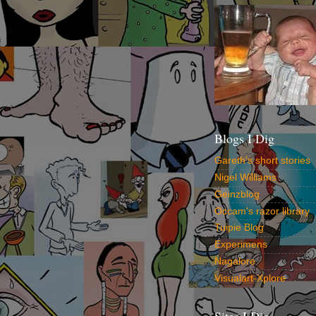
Blogs I Dig
Gareth's short stories
Nigel Williams
Geinzblog
Occam's razor library
Tuipie Blog
Experimens
Nagalore
Visualart-Xplore