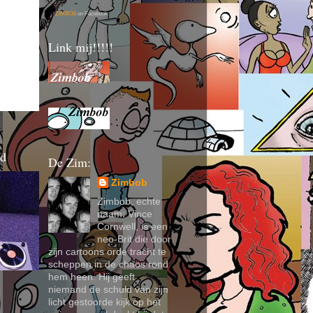
ZIMBOB
on Facebook
Link mij!!!!!
nd
De Zim:
Zimbob
Zimbob, echte
naam: Vince
Cornwell, is een
neo-Brit die door
zijn cartoons orde tracht te
scheppen in de chaos rond
hem heen. Hij geeft
niemand de schuld van zijn
licht gestoorde kijk op het