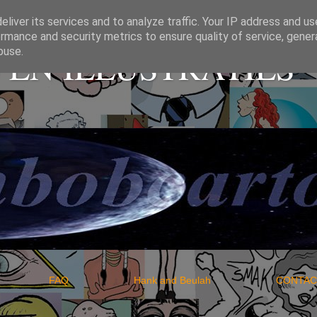
liver its services and to analyze traffic. Your IP address and u
rmance and security metrics to ensure quality of service, gene
EN ILLUSTRATIES
buse.
IO
FAQ
Hank and Beulah
CO