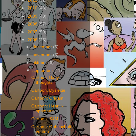
►
2011
(32)
►
2010
(43)
►
2009
(49)
►
2008
(57)
►
2007
(59)
▼
2006
(25)
►
december
(5)
►
november
(3)
►
oktober
(6)
▼
september
(11)
Cartoon: Baby
k
thoughts
Cartoon: Dyslexie
Cartoon: Origami
Cartoon: Heerlijk
spontaan
Cartoon: S&M
Cartoon: Onbeschofte
venten