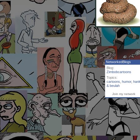
NetworkedBlogs
Blog:
Zimbobcartoons
Topics:
cartoons
,
humor
,
han
& beulah
Join my network