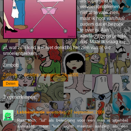
als superheld en
vervoersproblemen
niet al te vaak zien,
maar ik hoor van haar
ouders dat er bezoek
te over is. Aan
aandacht geen gebrek
dus. Maar ik vraag mij
af, wat zo'n kind wel niet denkt bij het zien van al die
smoelentrekkers...
Zimbob
Zimbob
op
dinsdag, september 26, 2006
Delen
2 opmerkingen:
Lebbercherrie
woensdag, 27 september, 2006
Raar toch; "lul" als belediging voor een man is algeheel
aanvaard, maar "kut" wordt meestal aanzien als een