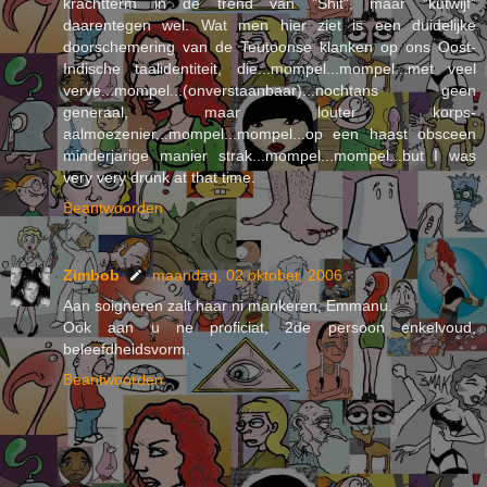
krachtterm in de trend van "Shit", maar "kutwijf"
daarentegen wel. Wat men hier ziet is een duidelijke
doorschemering van de Teutoonse klanken op ons Oost-
Indische taalidentiteit, die...mompel...mompel...met veel
verve...mompel...(onverstaanbaar)...nochtans geen
generaal, maar louter korps-
aalmoezenier...mompel...mompel...op een haast obsceen
minderjarige manier strak...mompel...mompel...but I was
very very drunk at that time.
Beantwoorden
Zimbob
maandag, 02 oktober, 2006
Aan soigneren zalt haar ni mankeren, Emmanu.
Ook aan u ne proficiat, 2de persoon enkelvoud,
beleefdheidsvorm.
Beantwoorden