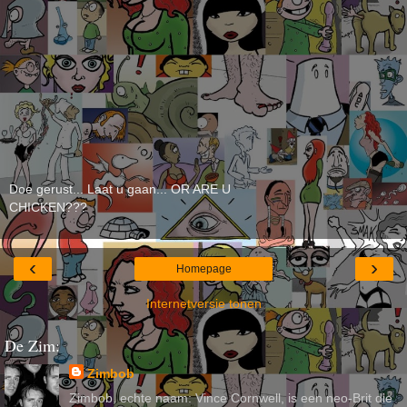
Doe gerust... Laat u gaan... OR ARE U
CHICKEN???
‹
›
Homepage
Internetversie tonen
De Zim:
Zimbob
Zimbob, echte naam: Vince Cornwell, is een neo-Brit die