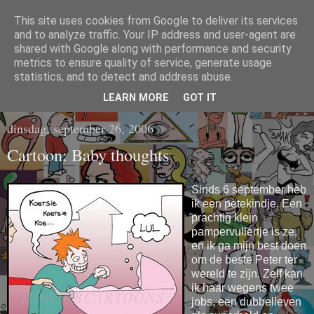
This site uses cookies from Google to deliver its services
CARTOONS EN
and to analyze traffic. Your IP address and user-agent are
shared with Google along with performance and security
metrics to ensure quality of service, generate usage
ILLUSTRATIES
statistics, and to detect and address abuse.
LEARN MORE
GOT IT
dinsdag, september 26, 2006
Cartoon: Baby thoughts
Sinds 6 september heb
ik een petekindje. Een
prachtig klein
pampervullertje is ze,
en ik ga mijn best doen
om de beste Peter ter
wereld te zijn. Zelf kan
ik haar wegens twee
jobs, een dubbelleven