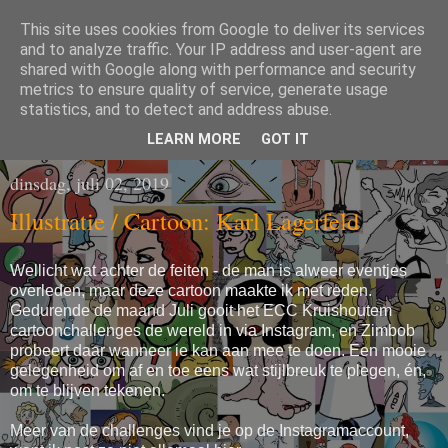
This site uses cookies from Google to deliver its services
CARTOONS EN
and to analyze traffic. Your IP address and user-agent are
shared with Google along with performance and security
metrics to ensure quality of service, generate usage
ILLUSTRATIES
statistics, and to detect and address abuse.
LEARN MORE
GOT IT
dinsdag, juli 02, 2019
Illustratie / Cartoon: Karl Lagerfeld
Wellicht wat achter de feiten - de man is alweer eventjes
overleden, maar deze cartoon maakte ik met reden.
Gedurende de maand Juli gooit het ECC Kruishoutem
cartoonchallenges de wereld in via Instagram, en Zimbob
probeert daar wanneer ie kan aan mee te doen. Een mooie
gelegenheid om af en toe eens wat stijlbreuk te plegen, én,
om te blijven tekenen.
Meer van de challenges vind je op de Instagramaccount,