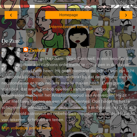
‹
›
Homepage
Internetversie tonen
De Zim:
Zimbob
Zimbob, echte naam: Vince Cornwell, is een neo-Brit die
door zijn cartoons orde tracht te scheppen in de chaos
rond hem heen. Hij geeft niemand de schuld van zijn licht
gestoorde kijk op het universum, al denkt hij dat de uitvinder van de
neustondeuse er toch wel iets mee te maken heeft. Even goede
vrienden, dat wel... Zimbob opereert vanuit een verborgen
schuilkelder middenin het Amazoniënwoud van Antwerpen. Hij zit
daar met twee poezen en een blik sardientjes. Ooit hoopt hij het te
schoppen tot allereerste niet-gediplomeerde kernfysicus. Nu is hij al
ongeschoold astronaut en onbeholpen meester in de liefde. Hij houdt
van tekenen, schrijven en tenen.
Mijn volledige profiel tonen