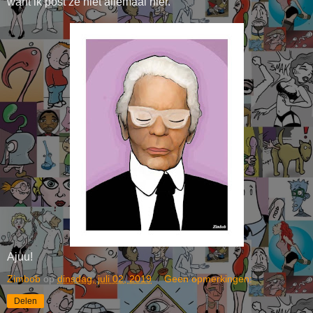
want ik post ze niet allemaal hier.
Ajuu!
Zimbob
op
dinsdag, juli 02, 2019
Geen opmerkingen:
Delen