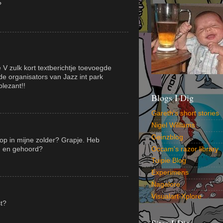
?
V zulk kort textberichtje toevoegde
de organisators van Jazz int park
lezant!!
Blogs I Dig
Gareth's short stories
Nigel Williams
Geinzblog
iphop in mijne zolder? Grapje. Heb
n en gehoord?
Occam's razor library
Tuipie Blog
Experimens
Nagalore
Visualart-Xplore
st?