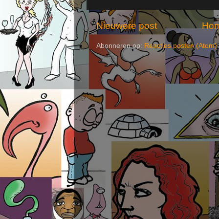
Nieuwere post
Ho
Abonneren op:
Reacties posten (Atom)