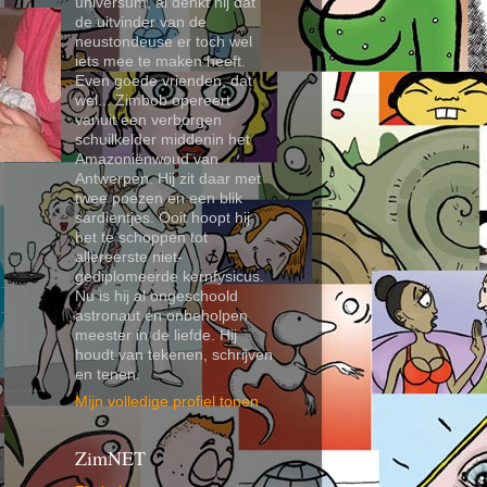
universum, al denkt hij dat
de uitvinder van de
neustondeuse er toch wel
iets mee te maken heeft.
Even goede vrienden, dat
wel... Zimbob opereert
vanuit een verborgen
schuilkelder middenin het
Amazoniënwoud van
Antwerpen. Hij zit daar met
twee poezen en een blik
sardientjes. Ooit hoopt hij
het te schoppen tot
allereerste niet-
gediplomeerde kernfysicus.
Nu is hij al ongeschoold
astronaut en onbeholpen
meester in de liefde. Hij
houdt van tekenen, schrijven
en tenen.
Mijn volledige profiel tonen
ZimNET