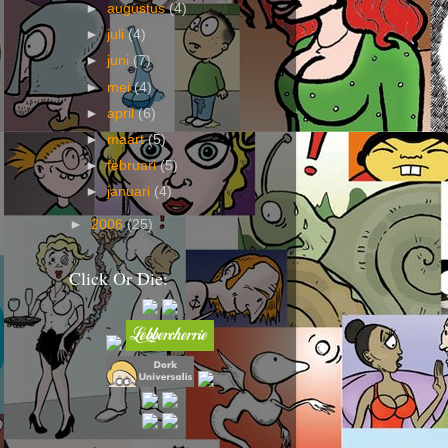
►
augustus
(4)
►
juli
(4)
►
juni
(7)
►
mei
(4)
►
april
(6)
►
maart
(5)
►
februari
(5)
►
januari
(4)
►
2006
(25)
Click Or Die: