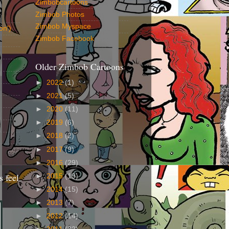
Zimbobcartoons
Zimbob Photos
Zimbob Myspace
on')
Zimbob Facebook
Older Zimbob Cartoons
►
2022
(1)
►
2021
(5)
►
2020
(11)
►
2019
(6)
►
2018
(2)
►
2017
(9)
►
2016
(29)
 feel
►
2015
(19)
►
2014
(15)
►
2013
(7)
►
2012
(14)