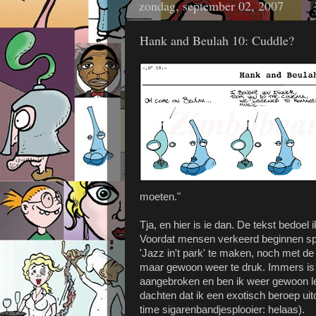
zondag, september 02, 2007
Hank and Beulah 10: Cuddle?
moeten."
Tja, en hier is ie dan. De tekst bedoel i
Voordat mensen verkeerd beginnen spec
'Jazz in't park' te maken, noch met de
maar gewoon weer te druk. Immers is 
aangebroken en ben ik weer gewoon le
dachten dat ik een exotisch beroep uit
time sigarenbandjesplooier: helaas).