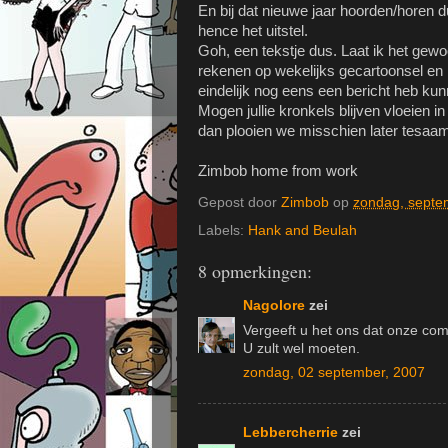
En bij dat nieuwe jaar hoorden/horen 
hence het uitstel.
Goh, een tekstje dus. Laat ik het gewo
rekenen op wekelijks gecartoonsel en i
eindelijk nog eens een bericht heb ku
Mogen jullie kronkels blijven vloeien
dan plooien we misschien later tesaam
Zimbob home from work
Gepost door
Zimbob
op
zondag, septe
Labels:
Hank and Beulah
8 opmerkingen:
Nagolore
zei
Vergeeft u het ons dat onze co
U zult wel moeten.
zondag, 02 september, 2007
Lebbercherrie
zei