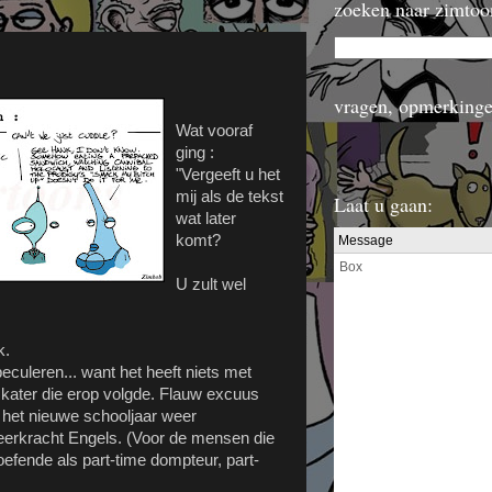
zoeken naar zimtoo
vragen, opmerkinge
Wat vooraf
ging :
"Vergeeft u het
mij als de tekst
Laat u gaan:
wat later
komt?
U zult wel
k.
uleren... want het heeft niets met
 kater die erop volgde. Flauw excuus
het nieuwe schooljaar weer
erkracht Engels. (Voor de mensen die
oefende als part-time dompteur, part-