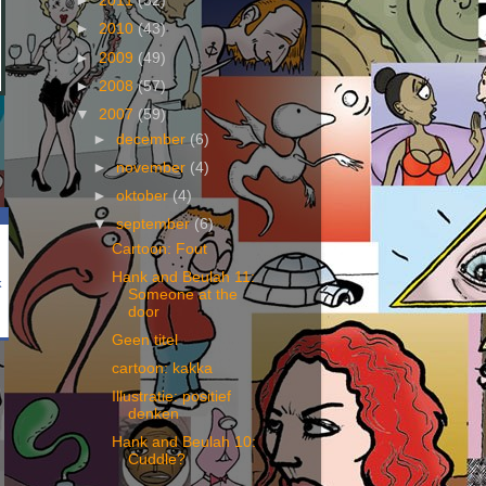
►
2011
(32)
►
2010
(43)
►
2009
(49)
►
2008
(57)
▼
2007
(59)
►
december
(6)
►
november
(4)
►
oktober
(4)
▼
september
(6)
Cartoon: Fout
Hank and Beulah 11:
k
Someone at the
door
Geen titel
cartoon: kakka
Illustratie: positief
denken
Hank and Beulah 10:
Cuddle?