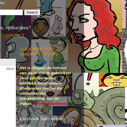
ns:
n, opdrachten?
CONTACT
CLICK HERE FOR
RANDOM ZIMTOON!
Het is illegaal de inhoud
van deze site te gebruiken
voor commerciële,
politieke en/of andere
doeleinden zonder de
uitdrukkelijke
toestemming van de
maker.
©zimbobcartoons
Facebook fans weten
meer...