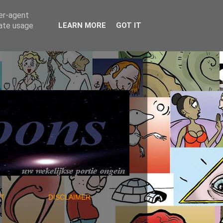
ser-agent
rate usage
LEARN MORE
GOT IT
NTACT
DISCLAIMER