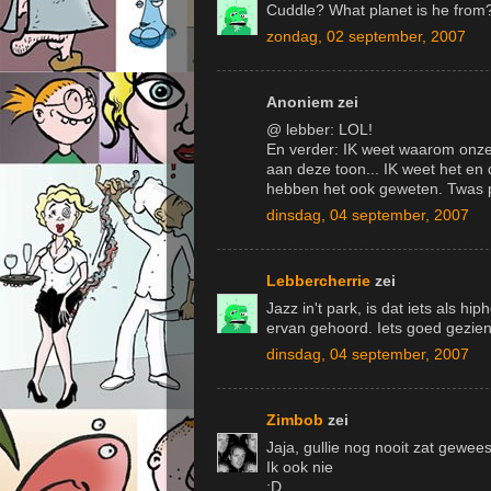
Cuddle? What planet is he from
zondag, 02 september, 2007
Anoniem zei
@ lebber: LOL!
En verder: IK weet waarom onze 
aan deze toon... IK weet het en 
hebben het ook geweten. Twas p
dinsdag, 04 september, 2007
Lebbercherrie
zei
Jazz in't park, is dat iets als h
ervan gehoord. Iets goed gezie
dinsdag, 04 september, 2007
Zimbob
zei
Jaja, gullie nog nooit zat gewee
Ik ook nie
;D