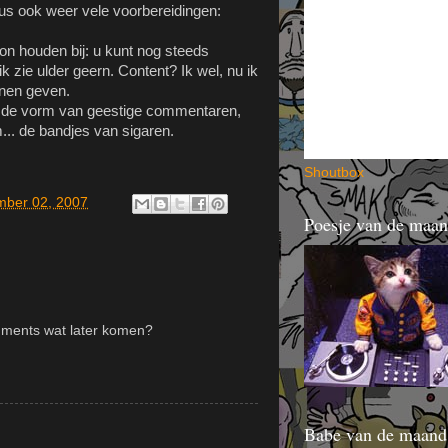
dus ook weer vele voorbereidingen:
on houden bij: u kunt nog steeds
k zie ulder geern. Content? Ik wel, nu ik
nnen geven.
 in de vorm van geestige commentaren,
... de bandjes van sigaren.
Shout
bo
x
mber 02, 2007
Poesje van de maa
mments wat later komen?
Babe van de maand