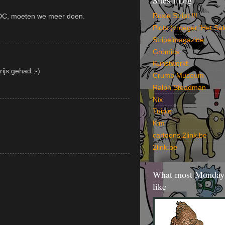
Sites I Dig
Roxie Stript !!!
 DC, moeten we meer doen.
Plots (vroeger:'Het Sal
Stripelmagazine
Gromics
Kunstwerkt
ijs gehad ;-)
Crumb Museum
Ralph Steadman
Nix
Tuipie
Kim
cartoons.2link.be
2link.be
What most Mondays
like