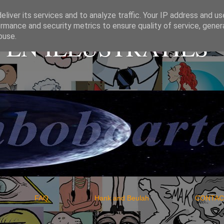
liver its services and to analyze traffic. Your IP address and u
rmance and security metrics to ensure quality of service, gene
EN ILLUSTRATIES
buse.
IO
FAQ
Hank and Beulah
CO