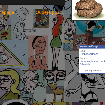
mepage
Oudere post
NetworkedBlogs
Blog:
Zimbobcartoons
Topics:
cartoons
,
humor
,
han
& beulah
Join my network