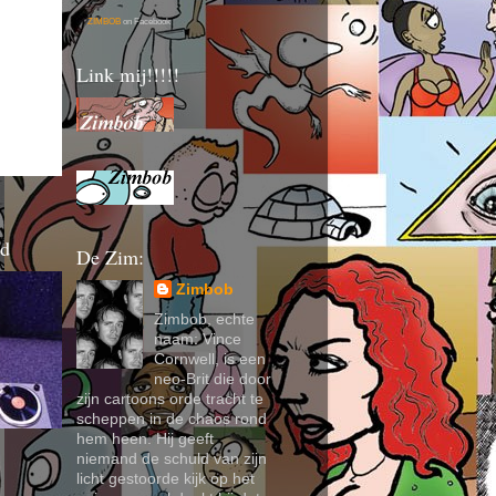
ZIMBOB
on Facebook
Link mij!!!!!
nd
De Zim:
Zimbob
Zimbob, echte
naam: Vince
Cornwell, is een
neo-Brit die door
zijn cartoons orde tracht te
scheppen in de chaos rond
hem heen. Hij geeft
niemand de schuld van zijn
licht gestoorde kijk op het