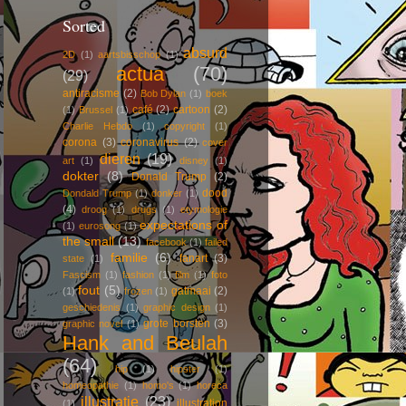
Sorted
absurd
2D
(1)
aartsbisschop
(1)
actua
(70)
(29)
antiracisme
(2)
Bob Dylan
(1)
boek
café
(2)
cartoon
(2)
(1)
Brussel
(1)
Charlie Hebdo
(1)
copyright
(1)
corona
(3)
coronavirus
(2)
cover
dieren
(19)
art
(1)
disney
(1)
dokter
(8)
Donald Trump
(2)
dood
Dondald Trump
(1)
donker
(1)
(4)
droog
(1)
drugs
(1)
etymologie
expectations of
(1)
eurosong
(1)
the small
(13)
facebook
(1)
failed
familie
(6)
fanart
(3)
state
(1)
Fascism
(1)
fashion
(1)
film
(1)
foto
fout
(5)
gatmaai
(2)
(1)
frozen
(1)
geschiedenis
(1)
graphic design
(1)
grote borsten
(3)
graphic novel
(1)
Hank and Beulah
(64)
hip
(1)
hipster
(1)
homeopathie
(1)
homo's
(1)
horeca
illustratie
(23)
illustration
(1)