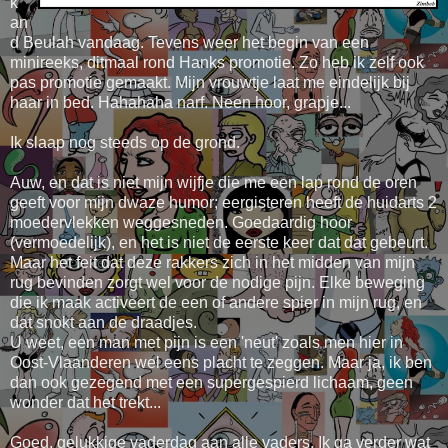
k
an
d Beulah vandaag. Tevens weer het begin van een
minireeks, ditmaal rond Hanks promotie. Zo heb ik zelf ook
pas promotie gemaakt. Mijn vrouwtje laat me eindelijk bij
haar in bed. Hahahaha narf. Neen hoor, grapje...
Ik slaap nog steeds op de grond.
Auw, en dat is niet mijn wijfje die me een lap rond de oren
geeft voor mijn dwaze humor; eergisteren heeft de huidarts 2
moedervlekken weggesneden. Goedaardig hoor
(vermoedelijk), en het is niet de eerste keer dat dat gebeurt.
Maar het feit dat deze rakkers zich in het midden van mijn
rug bevinden zorgt wel voor de nodige pijn. Elke beweging
die ik maak activeert de een of andere spier in mijn rug, en
dat snokt aan de draadjes.
U weet, een man met pijn is een 'neut' zoals men hier in
Oost-Vlaanderen wel eens placht te zeggen. Maar ja, ik ben
dan ook gezegend met een supergespierd lichaam, geen
wonder dat het trekt...
Goed, gelukkige vaderdag aan alle vaders. Ik ga verder wat