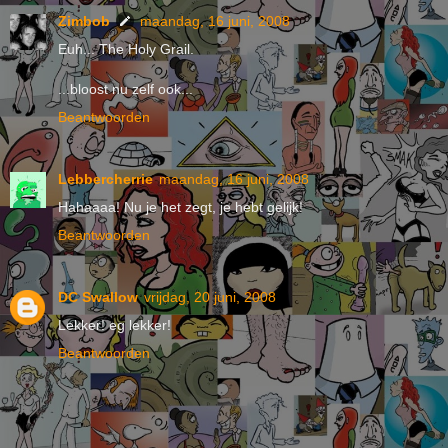
Zimbob
maandag, 16 juni, 2008
Euh... The Holy Grail.
...bloost nu zelf ook...
Beantwoorden
Lebbercherrie
maandag, 16 juni, 2008
Hahaaaa! Nu je het zegt, je hebt gelijk!
Beantwoorden
DC Swallow
vrijdag, 20 juni, 2008
Lekker! eg lekker!
Beantwoorden