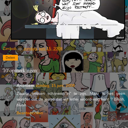
Zimbob
op
zondag, juni 15, 2008
Delen
10 opmerkingen:
Anoniem
zondag, 15 juni, 2008
Zwarte missen schijnen "in" te zijn. Maar is het geen
wonder dat de jeugd dat vijf letter woord nog kent ? Blush,
blush.
Beantwoorden