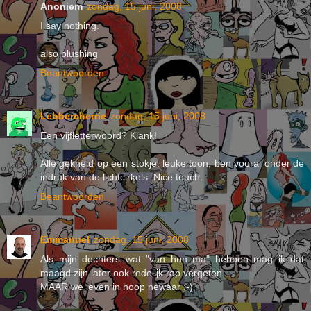
Anoniem
zondag, 15 juni, 2008
I say nothing.
also blushing
Beantwoorden
Lebbercherrie
zondag, 15 juni, 2008
Een vijfletterwoord? Klank!
Alle gekheid op een stokje: leuke toon, ben vooral onder de
indruk van de lichtcirkels. Nice touch.
Beantwoorden
Emmanuel
zondag, 15 juni, 2008
Als mijn dochters wat "van hun ma" hebben mag ik dat
maagd zijn later ook redelijk rap vergeten...
MAAR we leven in hoop newaar ;-)