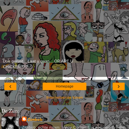
Doe gerust... Laat u gaan... OR ARE U
CHICKEN???
‹
›
Homepage
Internetversie tonen
De Zim:
Zimbob
Zimbob, echte naam: Vince Cornwell, is een neo-Brit die