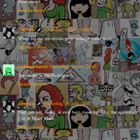
Emmanuel
Beantwoorden
Zimbob
maandag, 16 juni, 2008
Wees blij dat uw vrouw geen maagd meer is ;-)
Beantwoorden
Lebbercherrie
maandag, 16 juni, 2008
Die vader, is dat Rodrigue?
Beantwoorden
Zimbob
maandag, 16 juni, 2008
Had gekund. Neen, ik vind hem meer op 'Tim, the wizard uit
Life of Brian' lijken.
Beantwoorden