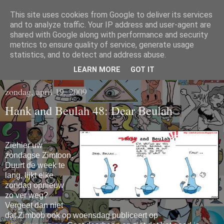
This site uses cookies from Google to deliver its services
CARTOONS EN
and to analyze traffic. Your IP address and user-agent are
shared with Google along with performance and security
metrics to ensure quality of service, generate usage
ILLUSTRATIES
statistics, and to detect and address abuse.
LEARN MORE
GOT IT
zondag, april 19, 2009
Hank and Beulah 48: Dear Beulah
Ziehier uw
zondagse Zimtoon.
Duurt de week te
lang, lijkt elke
zondag opnieuw
zo ver weg?
Vergeet dan niet
dat Zimbob ook op woensdag publiceert op