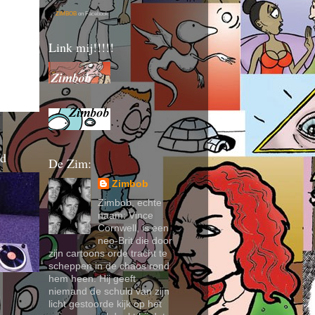
ZIMBOB
on Facebook
Link mij!!!!!
nd
De Zim:
Zimbob
Zimbob, echte
naam: Vince
Cornwell, is een
neo-Brit die door
zijn cartoons orde tracht te
scheppen in de chaos rond
hem heen. Hij geeft
niemand de schuld van zijn
licht gestoorde kijk op het