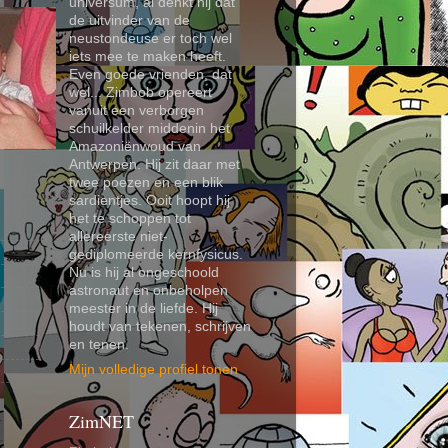
universum, al denkt hij dat
de uitvinder van de
neustondeuse er toch wel
iets mee te maken heeft.
Even goede vrienden, dat
wel... Zimbob opereert
vanuit een verborgen
schuilkelder middenin het
Amazoniënwoud van
Antwerpen. Hij zit daar met
twee poezen en een blik
sardientjes. Ooit hoopt hij
het te schoppen tot
allereerste niet-
gediplomeerde kernfysicus.
Nu is hij al ongeschoold
astronaut en onbeholpen
meester in de liefde. Hij
houdt van tekenen, schrijven
en tenen.
Mijn volledige profiel tonen
ZimNET