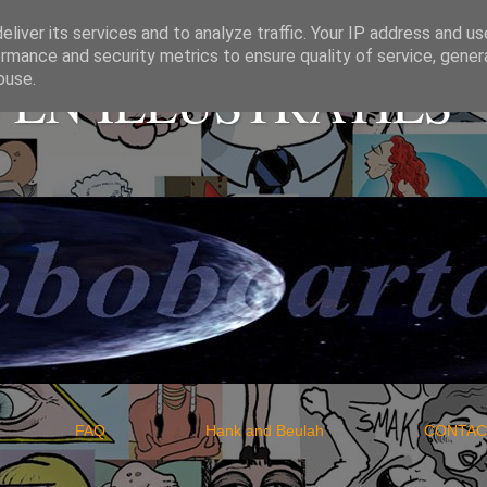
liver its services and to analyze traffic. Your IP address and u
rmance and security metrics to ensure quality of service, gene
EN ILLUSTRATIES
buse.
IO
FAQ
Hank and Beulah
CO