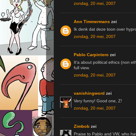
zondag, 20 mei, 2007
Ann Timmermans
zei
Ik denk dat deze toon over hypro
zondag, 20 mei, 2007
Pablo Carpintero
zei
It'a about political ethics (non e
full view.
zondag, 20 mei, 2007
vanishingword
zei
Very funny! Good one, Z!
zondag, 20 mei, 2007
Zimbob
zei
Praise to Pablo and VW, who hav