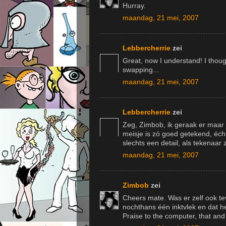
Hurray.
maandag, 21 mei, 2007
Lebbercherrie
zei
Great, now I understand! I thoug
swapping...
maandag, 21 mei, 2007
Lebbercherrie
zei
Zeg, Zimbob, ik geraak er maar 
meisje is zó goed getekend, éc
slechts een detail, als tekenaar 
maandag, 21 mei, 2007
Zimbob
zei
Cheers mate. Was er zelf ook te
nochthans één inktvlek en dat 
Praise to the computer, that an