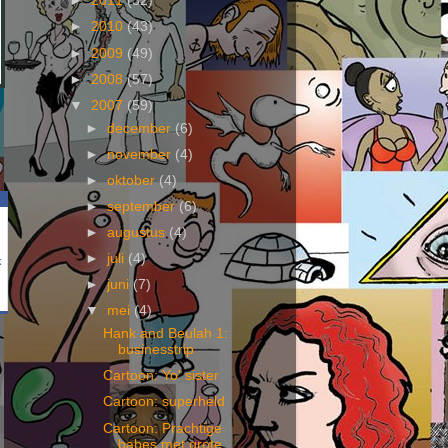
►
2011
(32)
►
2010
(43)
►
2009
(49)
►
2008
(57)
▼
2007
(59)
►
december
(6)
►
november
(4)
►
oktober
(4)
►
september
(6)
►
augustus
(4)
►
juli
(4)
k
►
juni
(7)
▼
mei
(4)
Hank and Beulah 1:
businesstrip
Cartoon: Yo' sister
Cartoon: superheld
Cartoon: Prachtige
babes met grote