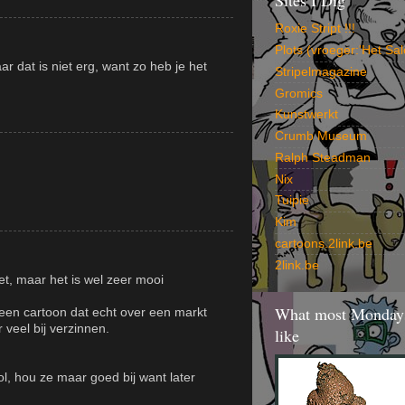
Sites I Dig
Roxie Stript !!!
Plots (vroeger:'Het Sal
r dat is niet erg, want zo heb je het
Stripelmagazine
Gromics
Kunstwerkt
Crumb Museum
Ralph Steadman
Nix
Tuipie
Kim
cartoons.2link.be
2link.be
et, maar het is wel zeer mooi
What most Mondays
een cartoon dat echt over een markt
veel bij verzinnen.
like
l, hou ze maar goed bij want later