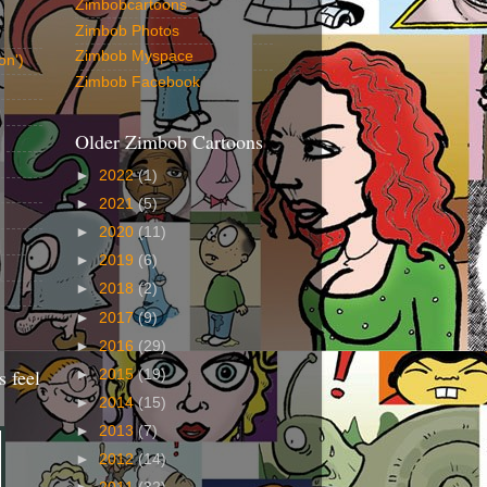
Zimbobcartoons
Zimbob Photos
Zimbob Myspace
on')
Zimbob Facebook
Older Zimbob Cartoons
►
2022
(1)
►
2021
(5)
►
2020
(11)
►
2019
(6)
►
2018
(2)
►
2017
(9)
►
2016
(29)
 feel
►
2015
(19)
►
2014
(15)
►
2013
(7)
►
2012
(14)