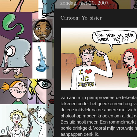
zondag, mei 20, 2007
Cartoon: Yo' sister
van aan mijn geïmproviseerde tekentafe
tekenen onder het goedkeurend oog v
de ene inktvlek na de andere met zich
photoshop mogen knoeien om al dat ge
Besluit: nooit meer. Een rommelmarkt 
portie drinkgeld. Vooral mijn vrouwtje
aanpappen denk ik.