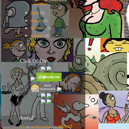
borsten
►
april
(6)
►
maart
(5)
►
februari
(5)
►
januari
(4)
►
2006
(25)
Click Or Die:
Sorted
absurd
2D
(1)
aartsbisschop
(1)