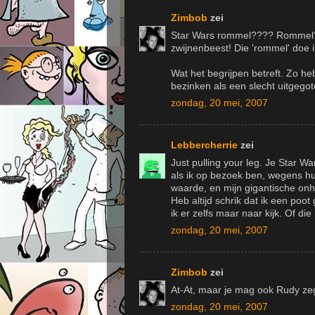
Zimbob
zei
Star Wars rommel???? Rommel???
zwijnenbeest! Die 'rommel' doe ik
Wat het begrijpen betreft. Zo he
bezinken als een slecht uitgegot
zondag, 20 mei, 2007
Lebbercherrie
zei
Just pulling your leg. Je Star War
als ik op bezoek ben, wegens hu
waarde, en mijn gigantische onha
Heb altijd schrik dat ik een poot 
ik er zelfs maar naar kijk. Of die
zondag, 20 mei, 2007
Zimbob
zei
At-At, maar je mag ook Rudy ze
zondag, 20 mei, 2007