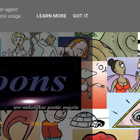
ser-agent
rate usage
LEARN MORE
GOT IT
NTACT
DISCLAIMER