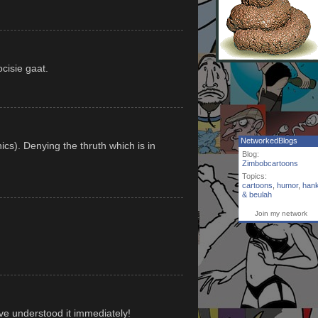
cisie gaat.
NetworkedBlogs
thics). Denying the thruth which is in
Blog:
Zimbobcartoons
Topics:
cartoons
,
humor
,
han
& beulah
Join my network
e understood it immediately!