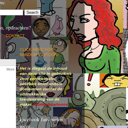
ns:
n, opdrachten?
CONTACT
CLICK HERE FOR
RANDOM ZIMTOON!
Het is illegaal de inhoud
van deze site te gebruiken
voor commerciële,
politieke en/of andere
doeleinden zonder de
uitdrukkelijke
toestemming van de
maker.
©zimbobcartoons
Facebook fans weten
meer...