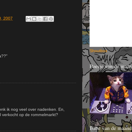
0, 2007
Shout
bo
x
a??"
Poesje van de maa
nk ik nog veel over nadenken. En,
el verkocht op de rommelmarkt?
Babe van de maand