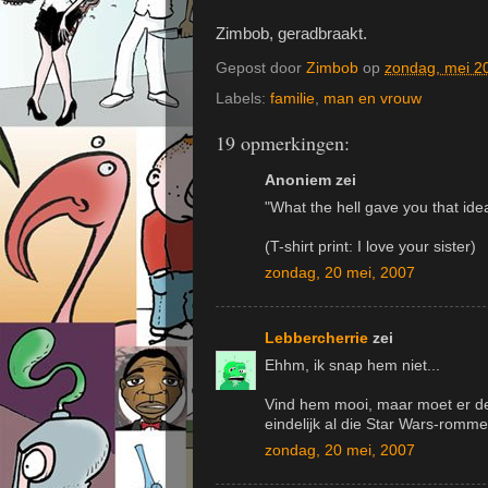
Zimbob, geradbraakt.
Gepost door
Zimbob
op
zondag, mei 2
Labels:
familie
,
man en vrouw
19 opmerkingen:
Anoniem zei
"What the hell gave you that ide
(T-shirt print: I love your sister)
zondag, 20 mei, 2007
Lebbercherrie
zei
Ehhm, ik snap hem niet...
Vind hem mooi, maar moet er de
eindelijk al die Star Wars-romm
zondag, 20 mei, 2007