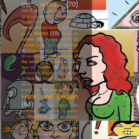
actua
(70)
(29)
antiracisme
(2)
Bob Dylan
(1)
boek
café
(2)
cartoon
(2)
(1)
Brussel
(1)
Charlie Hebdo
(1)
copyright
(1)
corona
(3)
coronavirus
(2)
cover
dieren
(19)
art
(1)
disney
(1)
dokter
(8)
Donald Trump
(2)
dood
Dondald Trump
(1)
donker
(1)
(4)
droog
(1)
drugs
(1)
etymologie
expectations of
(1)
eurosong
(1)
the small
(13)
facebook
(1)
failed
familie
(6)
fanart
(3)
state
(1)
Fascism
(1)
fashion
(1)
film
(1)
foto
fout
(5)
gatmaai
(2)
(1)
frozen
(1)
geschiedenis
(1)
graphic design
(1)
grote borsten
(3)
graphic novel
(1)
Hank and Beulah
(64)
hip
(1)
hipster
(1)
homeopathie
(1)
homo's
(1)
horeca
illustratie
(23)
illustration
(1)
(2)
Indianen
(1)
jessica fletcher
(1)
kerst
kaart
(1)
kantoor
(1)
kerk
(1)
kinderen
(30)
(7)
kerstmis
(2)