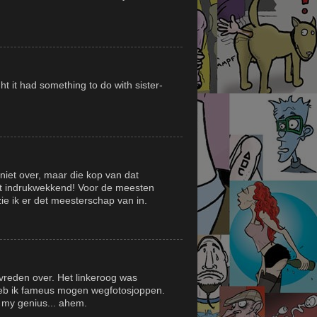
ht it had something to do with sister-
niet over, maar die kop van dat
ht indrukwekkend! Voor de meesten
zie ik er det meesterschap van in.
vreden over. Het linkeroog was
heb ik fameus mogen wegfotosjoppen.
d my genius... ahem.