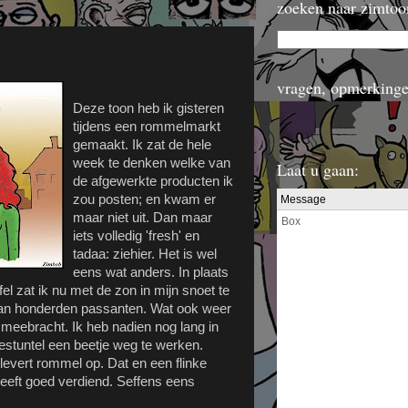
zoeken naar zimtoo
vragen, opmerkinge
Deze toon heb ik gisteren
tijdens een rommelmarkt
gemaakt. Ik zat de hele
week te denken welke van
Laat u gaan:
de afgewerkte producten ik
zou posten; en kwam er
maar niet uit. Dan maar
iets volledig 'fresh' en
tadaa: ziehier. Het is wel
eens wat anders. In plaats
l zat ik nu met de zon in mijn snoet te
an honderden passanten. Wat ook weer
 meebracht. Ik heb nadien nog lang in
stuntel een beetje weg te werken.
levert rommel op. Dat en een flinke
 heeft goed verdiend. Seffens eens