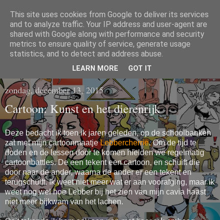
This site uses cookies from Google to deliver its services
CARTOONS EN
and to analyze traffic. Your IP address and user-agent are
shared with Google along with performance and security
metrics to ensure quality of service, generate usage
ILLUSTRATIES
statistics, and to detect and address abuse.
LEARN MORE
GOT IT
zondag, december 13, 2015
Cartoon: Kunst en het dierenrijk
Deze bedacht ik toen ik jaren geleden, op de schoolbanken
zat met mijn cartoonmaatje
Lebbercherrie
. Om de tijd te
doden en de lessen door te komen hielden we regelmatig
cartoonbattles. De een tekent een cartoon, en schuift die
door naar de ander, waarna de ander er een tekent en
terugschuift. Ik weet niet meer wat er aan voorafging, maar ik
weet nog wel hoe Lebber bij het zien van mijn cavia haast
niet meer bijkwam van het lachen.