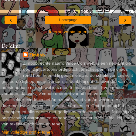
‹
›
Homepage
Internetversie tonen
De Zim:
Zimbob
Zimbob, echte naam: Vince Cornwell, is een neo-Brit die
door zijn cartoons orde tracht te scheppen in de chaos
rond hem heen. Hij geeft niemand de schuld van zijn licht
gestoorde kijk op het universum, al denkt hij dat de uitvinder van de
neustondeuse er toch wel iets mee te maken heeft. Even goede
vrienden, dat wel... Zimbob opereert vanuit een verborgen
schuilkelder middenin het Amazoniënwoud van Antwerpen. Hij zit
daar met twee poezen en een blik sardientjes. Ooit hoopt hij het te
schoppen tot allereerste niet-gediplomeerde kernfysicus. Nu is hij al
ongeschoold astronaut en onbeholpen meester in de liefde. Hij houdt
van tekenen, schrijven en tenen.
Mijn volledige profiel tonen