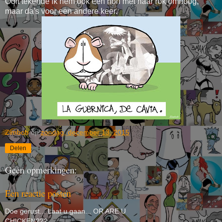
Ooit tekende ik hem ook een non met haar rok omhoog,
maar da's voor een andere keer.
Zimbob
op
zondag, december 13, 2015
Delen
Geen opmerkingen:
Een reactie posten
Doe gerust... Laat u gaan... OR ARE U
CHICKEN???