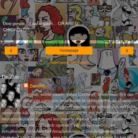
Doe gerust... Laat u gaan... OR ARE U
CHICKEN???
‹
›
Homepage
Internetversie tonen
De Zim:
Zimbob
Zimbob, echte naam: Vince Cornwell, is een neo-Brit die
door zijn cartoons orde tracht te scheppen in de chaos
rond hem heen. Hij geeft niemand de schuld van zijn licht
gestoorde kijk op het universum, al denkt hij dat de uitvinder van de
neustondeuse er toch wel iets mee te maken heeft. Even goede
vrienden, dat wel... Zimbob opereert vanuit een verborgen
schuilkelder middenin het Amazoniënwoud van Antwerpen. Hij zit
daar met twee poezen en een blik sardientjes. Ooit hoopt hij het te