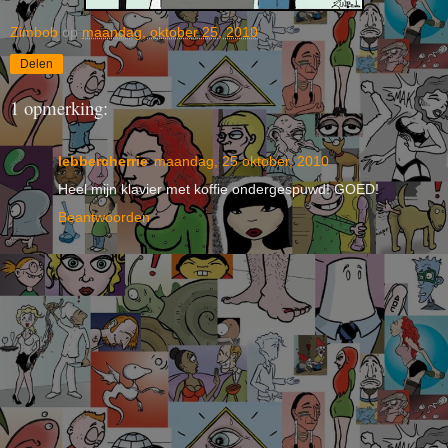
Zimbob
op
maandag, oktober 25, 2010
Delen
1 opmerking:
lebbercherrie
maandag, 25 oktober, 2010
Heel mijn klavier met koffie ondergespuwd! GOED!
Beantwoorden